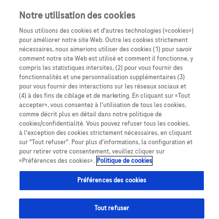
Notre utilisation des cookies
Nous utilisons des cookies et d'autres technologies («cookies»)
pour améliorer notre site Web. Outre les cookies strictement
nécessaires, nous aimerions utiliser des cookies (1) pour savoir
comment notre site Web est utilisé et comment il fonctionne, y
compris les statistiques intersites, (2) pour vous fournir des
fonctionnalités et une personnalisation supplémentaires (3)
Amyotrophie spinale
pour vous fournir des interactions sur les réseaux sociaux et
(4) à des fins de ciblage et de marketing. En cliquant sur «Tout
Pour vos patients en
accepter», vous consentez à l'utilisation de tous les cookies,
comme décrit plus en détail dans notre politique de
cookies/confidentialité. Vous pouvez refuser tous les cookies,
pédiatrie et leurs
à l'exception des cookies strictement nécessaires, en cliquant
sur "Tout refuser". Pour plus d'informations, la configuration et
proches
pour retirer votre consentement, veuillez cliquer sur
«Préférences des cookies».
Politique de cookies
Préférences des cookies
Amyotrophie spinale
Téléchargez et commandez
Pour vous et
Tout refuser