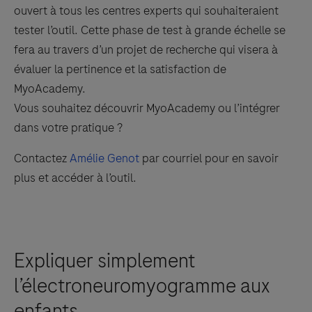
ouvert à tous les centres experts qui souhaiteraient
tester l’outil. Cette phase de test à grande échelle se
fera au travers d’un projet de recherche qui visera à
évaluer la pertinence et la satisfaction de
MyoAcademy.
Vous souhaitez découvrir MyoAcademy ou l’intégrer
dans votre pratique ?
Contactez
Amélie Genot
par courriel pour en savoir
plus et accéder à l’outil.
Something went wrong
An error occurred, please try again later.
Expliquer simplement
Try again
l’électroneuromyogramme aux
enfants