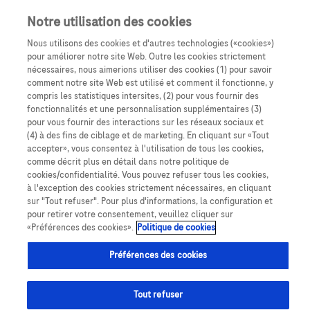
Notre utilisation des cookies
Nous utilisons des cookies et d'autres technologies («cookies»)
pour améliorer notre site Web. Outre les cookies strictement
nécessaires, nous aimerions utiliser des cookies (1) pour savoir
comment notre site Web est utilisé et comment il fonctionne, y
compris les statistiques intersites, (2) pour vous fournir des
fonctionnalités et une personnalisation supplémentaires (3)
DMLAn, OMD et OVR
pour vous fournir des interactions sur les réseaux sociaux et
(4) à des fins de ciblage et de marketing. En cliquant sur «Tout
Essais
versus
vie réelle :
accepter», vous consentez à l'utilisation de tous les cookies,
comme décrit plus en détail dans notre politique de
cookies/confidentialité. Vous pouvez refuser tous les cookies,
qui dit vrai ?
à l'exception des cookies strictement nécessaires, en cliquant
sur "Tout refuser". Pour plus d'informations, la configuration et
pour retirer votre consentement, veuillez cliquer sur
«Préférences des cookies».
Politique de cookies
DMLAn, OMD et OVR
Téléchargez et commandez
Pour vous et
Préférences des cookies
Tout refuser