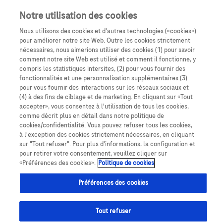
Notre utilisation des cookies
Nous utilisons des cookies et d'autres technologies («cookies»)
pour améliorer notre site Web. Outre les cookies strictement
nécessaires, nous aimerions utiliser des cookies (1) pour savoir
comment notre site Web est utilisé et comment il fonctionne, y
compris les statistiques intersites, (2) pour vous fournir des
fonctionnalités et une personnalisation supplémentaires (3)
Information médicale
pour vous fournir des interactions sur les réseaux sociaux et
(4) à des fins de ciblage et de marketing. En cliquant sur «Tout
accepter», vous consentez à l'utilisation de tous les cookies,
comme décrit plus en détail dans notre politique de
cookies/confidentialité. Vous pouvez refuser tous les cookies,
à l'exception des cookies strictement nécessaires, en cliquant
sur "Tout refuser". Pour plus d'informations, la configuration et
Une équipe dédiée pour vous délivrer une Information
pour retirer votre consentement, veuillez cliquer sur
«Préférences des cookies».
Politique de cookies
Médicale et Pharmaceutique personnalisée, actualisée
et de qualité, pour le bénéfice des patients et dans le
Préférences des cookies
respect du bon usage du médicament.
Tout refuser
5 000 professionnels de santé nous ont contactés en