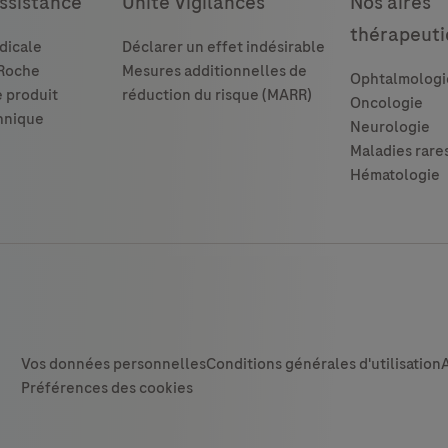
ssistance
Unité Vigilances
Nos aires
thérapeuti