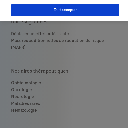
Tout accepter
Unité Vigilances
Nos aires thérapeutiques