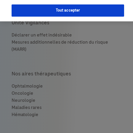
Tout accepter
Unité Vigilances
Nos aires thérapeutiques