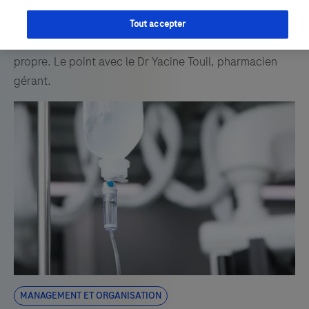
2 000 patients pris en charge quotidiennement et
35 000 chimiothérapies injectables administrées par
Tout accepter
an, la Fondation dispose d’une organisation qui lui est
propre. Le point avec le Dr Yacine Touil, pharmacien
gérant.
Management et organisation