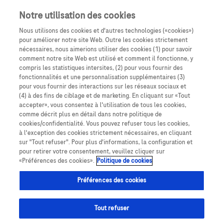
Notre utilisation des cookies
Nous utilisons des cookies et d'autres technologies («cookies»)
pour améliorer notre site Web. Outre les cookies strictement
nécessaires, nous aimerions utiliser des cookies (1) pour savoir
comment notre site Web est utilisé et comment il fonctionne, y
compris les statistiques intersites, (2) pour vous fournir des
fonctionnalités et une personnalisation supplémentaires (3)
pour vous fournir des interactions sur les réseaux sociaux et
(4) à des fins de ciblage et de marketing. En cliquant sur «Tout
accepter», vous consentez à l'utilisation de tous les cookies,
Expertise
PUI
comme décrit plus en détail dans notre politique de
cookies/confidentialité. Vous pouvez refuser tous les cookies,
à l'exception des cookies strictement nécessaires, en cliquant
sur "Tout refuser". Pour plus d'informations, la configuration et
pour retirer votre consentement, veuillez cliquer sur
«Préférences des cookies».
Politique de cookies
Les équipes médicales et pharmaceutiques du CHU de
Saint-Étienne étaient confrontées à une véritable
Préférences des cookies
impasse thérapeutique : les patients souffrant de
syndromes secs oculaires sévères à très sévères
Tout refuser