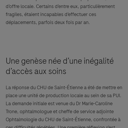
d’offre locale. Certains d’entre eux, particulièrement
fragiles, étaient incapables d’effectuer ces
déplacements, parfois deux fois par an.
Something went wrong
An error occurred, please try again later.
Une genèse née d’une inégalité
Try again
d’accès aux soins
La réponse du CHU de Saint-Étienne a été de mettre en
place une unité de production locale au sein de sa PUI.
La demande initiale est venue du Dr Marie-Caroline
Trone, ophtalmologue et cheffe de service adjointe
Ophtalmologie du CHU de Saint-Étienne, confrontée à
ces difficultés répétées. Une première réflexion s’est