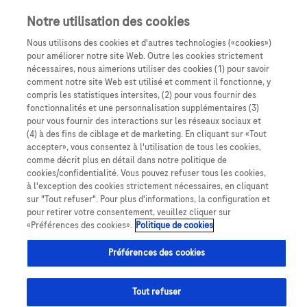
Notre utilisation des cookies
Nous utilisons des cookies et d'autres technologies («cookies»)
pour améliorer notre site Web. Outre les cookies strictement
nécessaires, nous aimerions utiliser des cookies (1) pour savoir
comment notre site Web est utilisé et comment il fonctionne, y
compris les statistiques intersites, (2) pour vous fournir des
fonctionnalités et une personnalisation supplémentaires (3)
pour vous fournir des interactions sur les réseaux sociaux et
(4) à des fins de ciblage et de marketing. En cliquant sur «Tout
Expertise
PUI
accepter», vous consentez à l'utilisation de tous les cookies,
comme décrit plus en détail dans notre politique de
cookies/confidentialité. Vous pouvez refuser tous les cookies,
à l'exception des cookies strictement nécessaires, en cliquant
sur "Tout refuser". Pour plus d'informations, la configuration et
pour retirer votre consentement, veuillez cliquer sur
Dans la loi de financement pour la sécurité sociale
«Préférences des cookies».
Politique de cookies
(LFSS) de 2018, le législateur a créé, avec l’article 51,
Préférences des cookies
un levier de soutien à l’innovation en santé. Les acteurs
du secteur de la santé, dont les pharmaciens, s’en
Tout refuser
saisissent largement. Explications en vidéo, avec