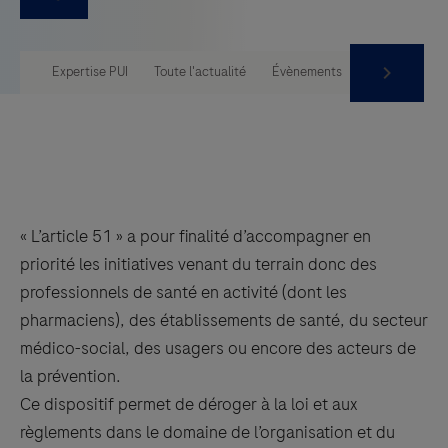
Expertise PUI
Toute l'actualité
Évènements
Comité des ex
Something went wrong
An error occurred, please try again later.
Try again
« L’article 51 » a pour finalité d’accompagner en
priorité les initiatives venant du terrain donc des
professionnels de santé en activité (dont les
pharmaciens), des établissements de santé, du secteur
médico-social, des usagers ou encore des acteurs de
la prévention.
Ce dispositif permet de déroger à la loi et aux
règlements dans le domaine de l’organisation et du