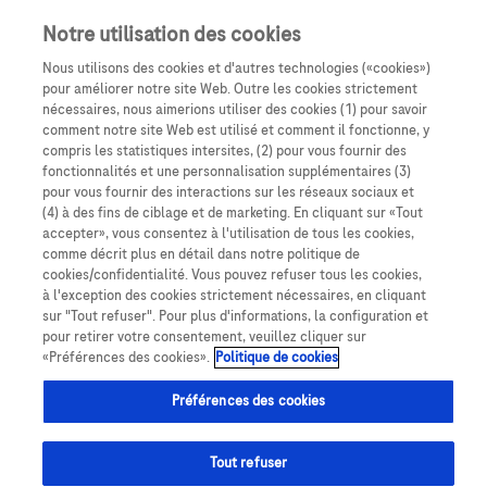
Notre utilisation des cookies
Nous utilisons des cookies et d'autres technologies («cookies»)
pour améliorer notre site Web. Outre les cookies strictement
nécessaires, nous aimerions utiliser des cookies (1) pour savoir
comment notre site Web est utilisé et comment il fonctionne, y
compris les statistiques intersites, (2) pour vous fournir des
fonctionnalités et une personnalisation supplémentaires (3)
pour vous fournir des interactions sur les réseaux sociaux et
(4) à des fins de ciblage et de marketing. En cliquant sur «Tout
Expertise
PUI
accepter», vous consentez à l'utilisation de tous les cookies,
comme décrit plus en détail dans notre politique de
cookies/confidentialité. Vous pouvez refuser tous les cookies,
à l'exception des cookies strictement nécessaires, en cliquant
sur "Tout refuser". Pour plus d'informations, la configuration et
pour retirer votre consentement, veuillez cliquer sur
«Préférences des cookies».
Politique de cookies
Les 19ᵉ rencontres Convergences Santé Hôpital (CSH),
Préférences des cookies
qui se sont déroulées à Montpellier du 24 au
27 septembre dernier, ont porté sur la pharmacie
Tout refuser
hospitalière du futur. Les équipes Accès Roche étaient