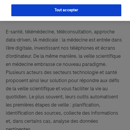
Tout accepter
E-santé, télémédecine, téléconsultation, approche
data-driven, IA médicale : la médecine est entrée dans
l’ère digitale, investissant nos téléphones et écrans
d’ordinateur. De la même manière, la veille scientifique
en médecine embrasse ce nouveau paradigme.
Plusieurs acteurs des secteurs technologie et santé
proposent ainsi leur solution pour répondre aux défis
de la veille scientifique et vous faciliter la vie au
quotidien. Le plus souvent, leurs outils automatisent
les premières étapes de veille : planification,
identification des sources, collecte des informations
et, dans certains cas, analyse des données
pertinentes.